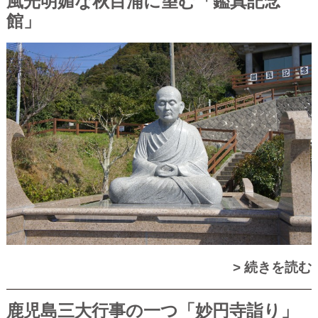
風光明媚な秋目浦に望む「鑑真記念
館」
> 続きを読む
鹿児島三大行事の一つ「妙円寺詣り」