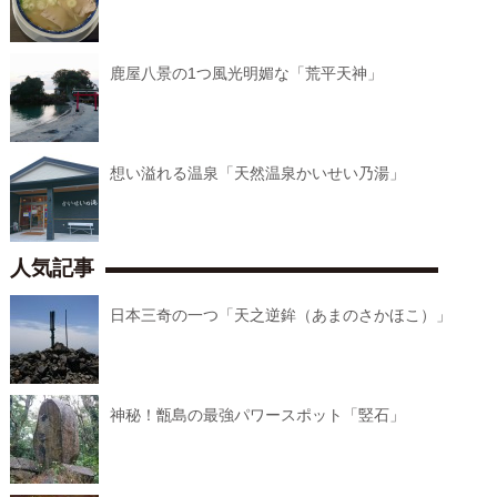
鹿屋八景の1つ風光明媚な「荒平天神」
想い溢れる温泉「天然温泉かいせい乃湯」
人気記事
日本三奇の一つ「天之逆鉾（あまのさかほこ）」
神秘！甑島の最強パワースポット「竪石」