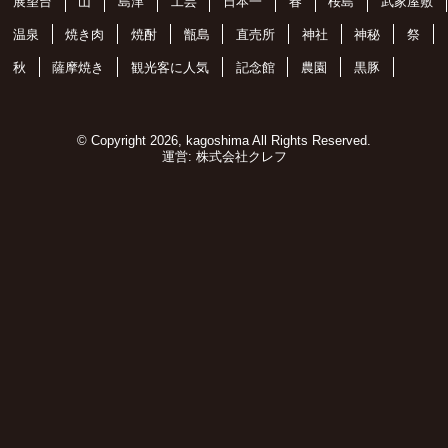
展望台
山
島津
工芸
日本一
春
桜島
武家屋敷
温泉
焼き肉
焼酎
甑島
直売所
神社
神秘
祭
秋
薩摩焼き
観光客に人気
記念館
農園
黒豚
© Copyright 2026, kagoshima All Rights Reserved.
運営:
株式会社クレフ