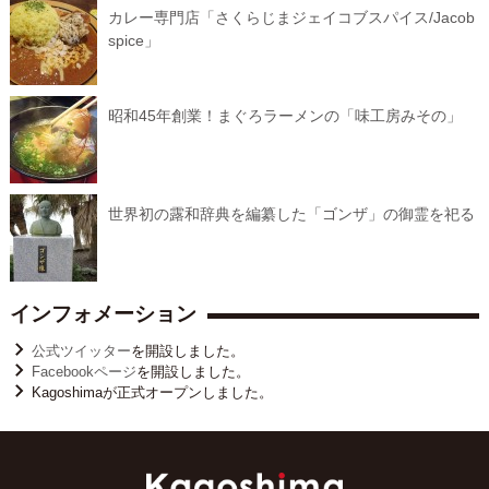
カレー専門店「さくらじまジェイコブスパイス/Jacob
spice」
昭和45年創業！まぐろラーメンの「味工房みその」
世界初の露和辞典を編纂した「ゴンザ」の御霊を祀る
インフォメーション
公式ツイッター
を開設しました。
Facebookページ
を開設しました。
Kagoshimaが正式オープンしました。