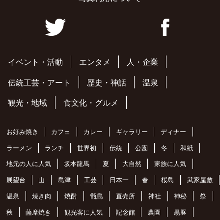
イベント・活動
エンタメ
人・企業
伝統工芸・アート
歴史・神話
温泉
観光・地域
食文化・グルメ
お好み焼き
カフェ
カレー
ギャラリー
ディナー
ラーメン
ランチ
世界初
伝統
公園
冬
和紙
地元の人に人気
坂本龍馬
夏
大自然
家族に人気
展望台
山
島津
工芸
日本一
春
桜島
武家屋敷
温泉
焼き肉
焼酎
甑島
直売所
神社
神秘
祭
秋
薩摩焼き
観光客に人気
記念館
農園
黒豚