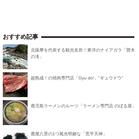
おすすめ記事
北薩摩を代表する観光名所！東洋のナイアガラ「曽木
の滝」
超熟成！の焼肉専門店「Gyu do!」“ギュウドウ”
鹿児島ラーメンのルーツ「ラーメン専門店 のぼる屋」
鹿屋八景の1つ風光明媚な「荒平天神」