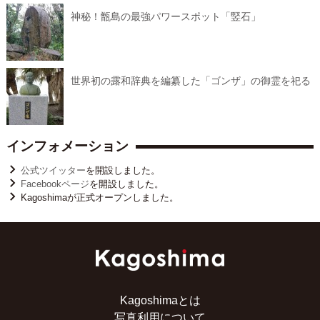
神秘！甑島の最強パワースポット「竪石」
世界初の露和辞典を編纂した「ゴンザ」の御霊を祀る
インフォメーション
公式ツイッター
を開設しました。
Facebookページ
を開設しました。
Kagoshimaが正式オープンしました。
Kagoshimaとは
写真利用について