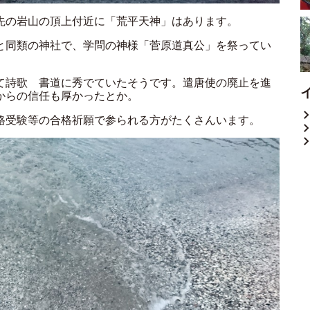
先の岩山の頂上付近に「荒平天神」はあります。
と同類の神社で、学問の神様「菅原道真公」を祭ってい
て詩歌 書道に秀でていたそうです。遣唐使の廃止を進
からの信任も厚かったとか。
格受験等の合格祈願で参られる方がたくさんいます。