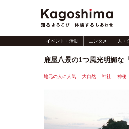
イベント・活動
エンタメ
人・
鹿屋八景の1つ風光明媚な
地元の人に人気
大自然
神社
神秘