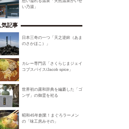
想い溢れる温泉「天然温泉かいせ
い乃湯」
人気記事
日本三奇の一つ「天之逆鉾（あま
のさかほこ）」
カレー専門店「さくらじまジェイ
コブスパイス/Jacob spice」
世界初の露和辞典を編纂した「ゴ
ンザ」の御霊を祀る
昭和45年創業！まぐろラーメン
の「味工房みその」