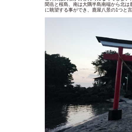
聞岳と桜島、南は大隅半島南端から北は
に眺望する事ができ、鹿屋八景の1つと