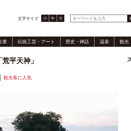
小
中
大
文字サイズ
企業
伝統工芸・アート
歴史・神話
温泉
観光
「荒平天神」
観光客に人気