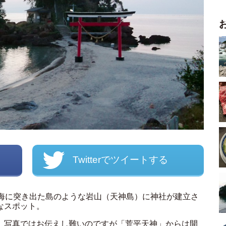
Twitterでツイートする
、海に突き出た島のような岩山（天神島）に神社が建立さ
なスポット。
、写真ではお伝えし難いのですが「荒平天神」からは開