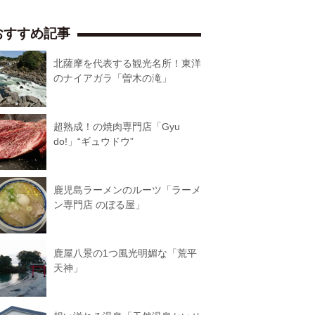
おすすめ記事
北薩摩を代表する観光名所！東洋
のナイアガラ「曽木の滝」
超熟成！の焼肉専門店「Gyu
do!」“ギュウドウ”
鹿児島ラーメンのルーツ「ラーメ
ン専門店 のぼる屋」
鹿屋八景の1つ風光明媚な「荒平
天神」