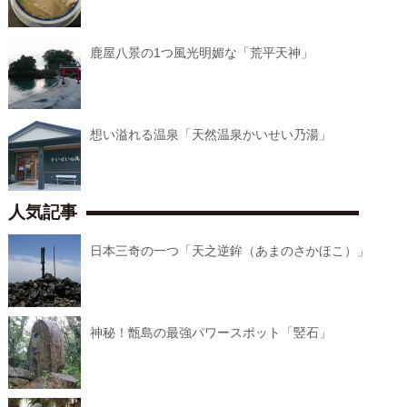
鹿屋八景の1つ風光明媚な「荒平天神」
想い溢れる温泉「天然温泉かいせい乃湯」
人気記事
日本三奇の一つ「天之逆鉾（あまのさかほこ）」
神秘！甑島の最強パワースポット「竪石」