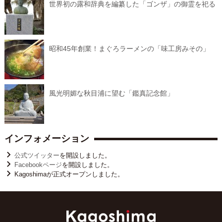
世界初の露和辞典を編纂した「ゴンザ」の御霊を祀る
昭和45年創業！まぐろラーメンの「味工房みその」
風光明媚な秋目浦に望む「鑑真記念館」
インフォメーション
公式ツイッター
を開設しました。
Facebookページ
を開設しました。
Kagoshimaが正式オープンしました。