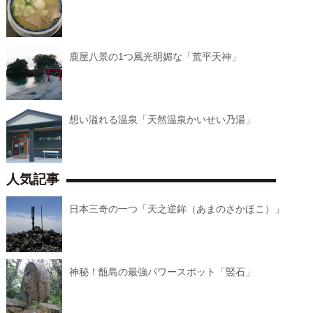
鹿屋八景の1つ風光明媚な「荒平天神」
想い溢れる温泉「天然温泉かいせい乃湯」
人気記事
日本三奇の一つ「天之逆鉾（あまのさかほこ）」
神秘！甑島の最強パワースポット「竪石」