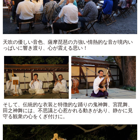
天吹の優しい音色、薩摩琵琶の力強い情熱的な音が境内い
っぱいに響き渡り、心が震える思い！
そして、伝統的な衣装と特徴的な踊りの鬼神舞、宮毘舞、
田之神舞には、不思議と心惹かれる動きがあり、静かに見
守る観衆の心をくぎ付けに。