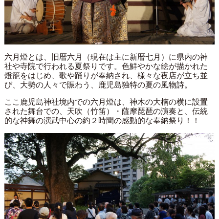
六月燈とは、旧暦六月（現在は主に新暦七月）に県内の神
社や寺院で行われる夏祭りです。色鮮やかな絵が描かれた
燈籠をはじめ、歌や踊りが奉納され、様々な夜店が立ち並
び、大勢の人々で賑わう、鹿児島独特の夏の風物詩。
ここ鹿児島神社境内での六月燈は、神木の大楠の横に設置
された舞台での、天吹（竹笛）・薩摩琵琶の演奏と、伝統
的な神舞の演武中心の約２時間の感動的な奉納祭り！！