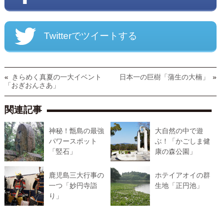
Twitterでツイートする
«
きらめく真夏の一大イベント
日本一の巨樹「蒲生の大楠」
»
「おぎおんさあ」
関連記事
神秘！甑島の最強
大自然の中で遊
パワースポット
ぶ！「かごしま健
「竪石」
康の森公園」
鹿児島三大行事の
ホテイアオイの群
一つ「妙円寺詣
生地「正円池」
り」