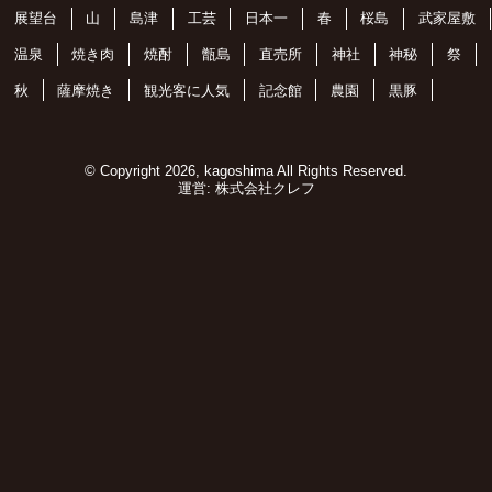
展望台
山
島津
工芸
日本一
春
桜島
武家屋敷
温泉
焼き肉
焼酎
甑島
直売所
神社
神秘
祭
秋
薩摩焼き
観光客に人気
記念館
農園
黒豚
© Copyright 2026, kagoshima All Rights Reserved.
運営:
株式会社クレフ