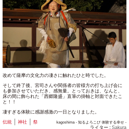
改めて薩摩の文化力の凄さに触れたひと時でした。
そして終了後、宮司さんや関係者の皆様方の打ち上げ会に
も参加させていただき、感無量。とっておきは、なんと、
床の間に飾られた「西郷隆盛」直筆の掛軸と対面できたこ
と！！
凄すぎる体験に感謝感激の一日となりました。
伝統
神社
祭
kagoshima - 知るよろこび 体験する幸せ -
ライター :
Sakura