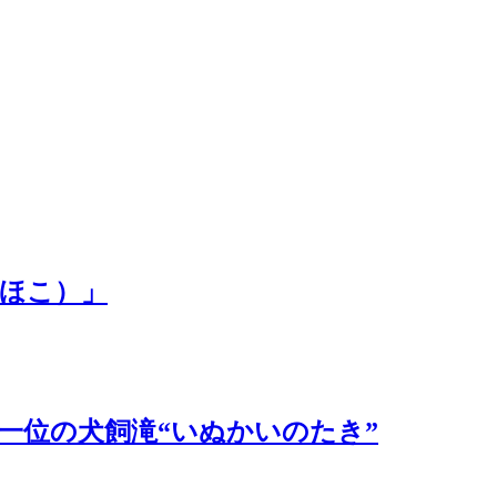
ほこ）」
一位の犬飼滝“いぬかいのたき”