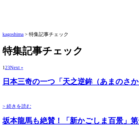
kagoshima
>
特集記事チェック
特集記事チェック
1
2
3
Next »
日本三奇の一つ「天之逆鉾（あまのさか
> 続きを読む
坂本龍馬も絶賛！「新かごしま百景」第