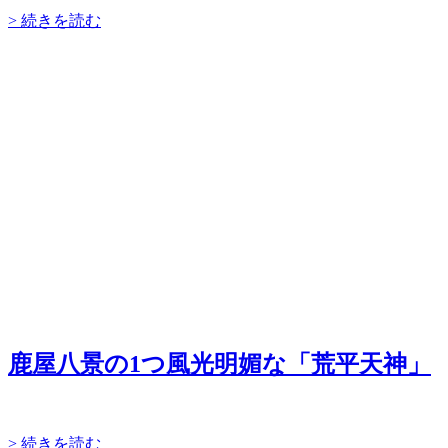
> 続きを読む
鹿屋八景の1つ風光明媚な「荒平天神」
> 続きを読む