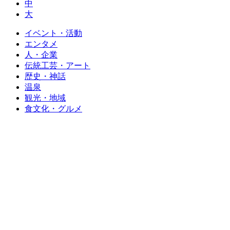
中
大
イベント・活動
エンタメ
人・企業
伝統工芸・アート
歴史・神話
温泉
観光・地域
食文化・グルメ