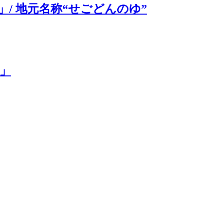
/ 地元名称“せごどんのゆ”
」