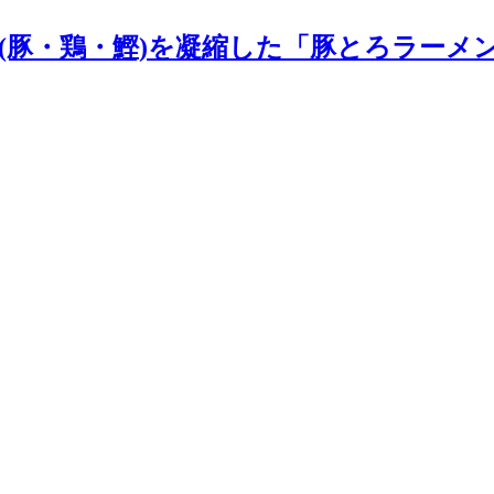
(豚・鶏・鰹)を凝縮した「豚とろラーメ