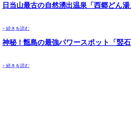
日当山最古の自然湧出温泉「西郷どん湯」
> 続きを読む
神秘！甑島の最強パワースポット「竪石
> 続きを読む