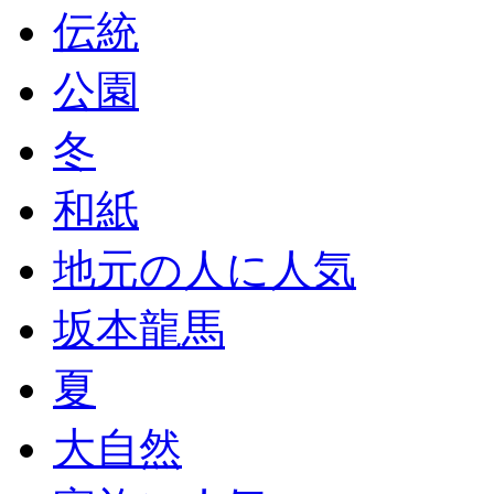
伝統
公園
冬
和紙
地元の人に人気
坂本龍馬
夏
大自然