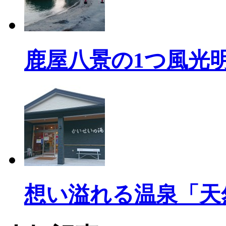
鹿屋八景の1つ風光
想い溢れる温泉「天