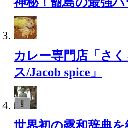
神秘！甑島の最強パ
カレー専門店「さく
ス/Jacob spice」
世界初の露和辞典を