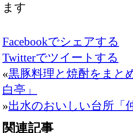
ます
Facebookでシェアする
Twitterでツイートする
«
黒豚料理と焼酎をまと
白亭」
»
出水のおいしい台所「
関連記事