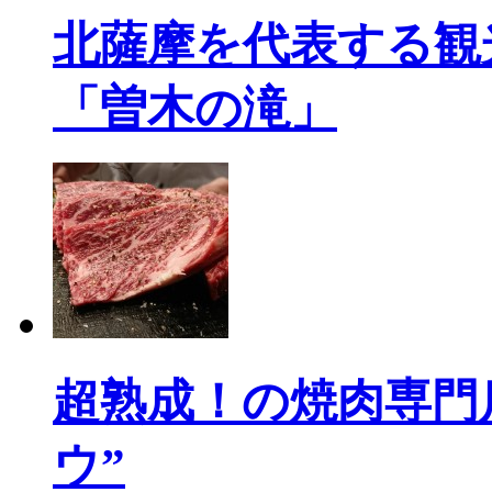
北薩摩を代表する観
「曽木の滝」
超熟成！の焼肉専門店「
ウ”