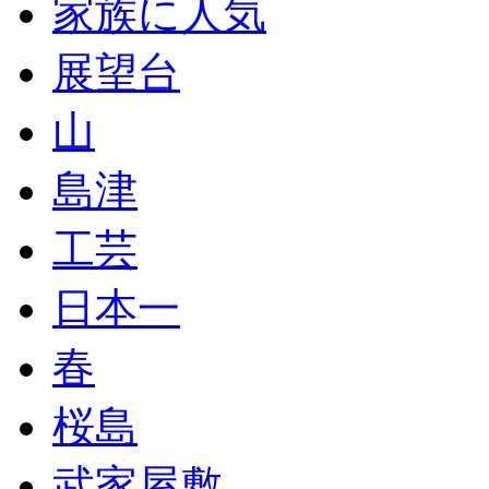
家族に人気
展望台
山
島津
工芸
日本一
春
桜島
武家屋敷