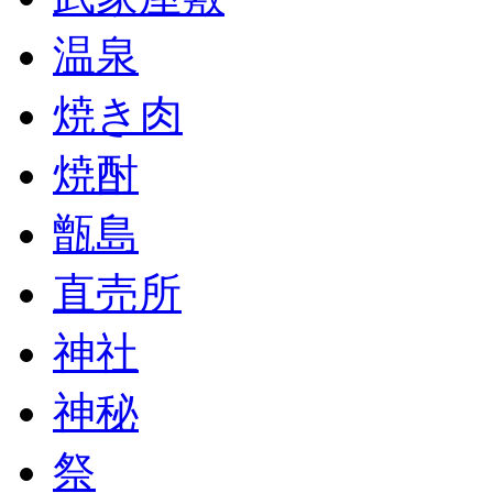
温泉
焼き肉
焼酎
甑島
直売所
神社
神秘
祭