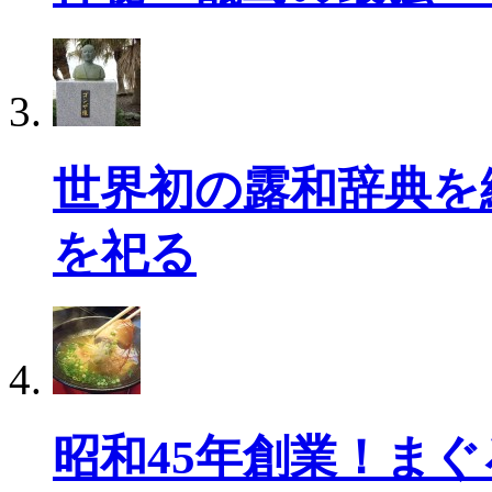
世界初の露和辞典を
を祀る
昭和45年創業！ま