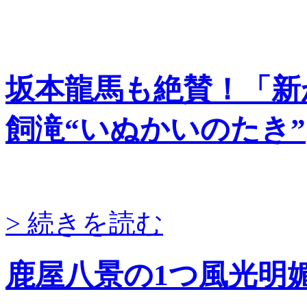
坂本龍馬も絶賛！「新
飼滝“いぬかいのたき”
> 続きを読む
鹿屋八景の1つ風光明