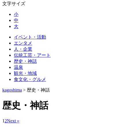
文字サイズ
小
中
大
イベント・活動
エンタメ
人・企業
伝統工芸・アート
歴史・神話
温泉
観光・地域
食文化・グルメ
kagoshima
>
歴史・神話
歴史・神話
1
2
Next »