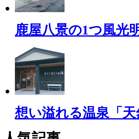
鹿屋八景の1つ風光
想い溢れる温泉「天
人気記事