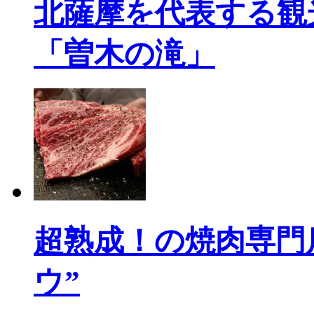
北薩摩を代表する観
「曽木の滝」
超熟成！の焼肉専門店「
ウ”