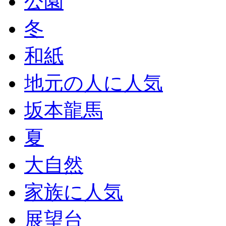
公園
冬
和紙
地元の人に人気
坂本龍馬
夏
大自然
家族に人気
展望台