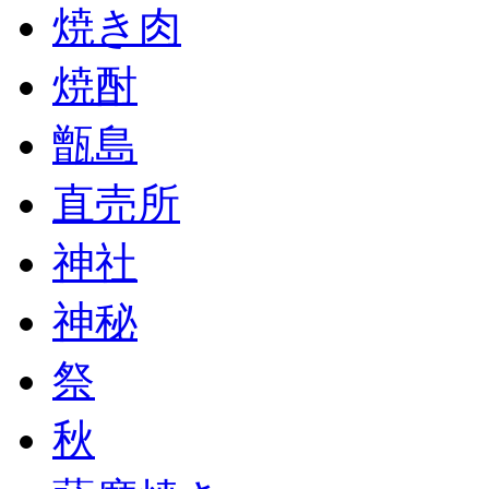
焼き肉
焼酎
甑島
直売所
神社
神秘
祭
秋