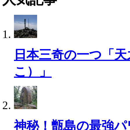
日本三奇の一つ「天
こ）」
神秘！甑島の最強パ