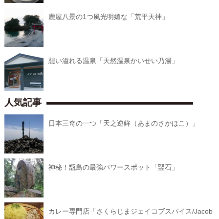
鹿屋八景の1つ風光明媚な「荒平天神」
想い溢れる温泉「天然温泉かいせい乃湯」
人気記事
日本三奇の一つ「天之逆鉾（あまのさかほこ）」
神秘！甑島の最強パワースポット「竪石」
カレー専門店「さくらじまジェイコブスパイス/Jacob