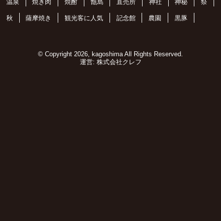
温泉
焼き肉
焼酎
甑島
直売所
神社
神秘
祭
秋
薩摩焼き
観光客に人気
記念館
農園
黒豚
© Copyright 2026, kagoshima All Rights Reserved.
運営:
株式会社クレフ