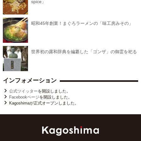
spice」
昭和45年創業！まぐろラーメンの「味工房みその」
世界初の露和辞典を編纂した「ゴンザ」の御霊を祀る
インフォメーション
公式ツイッター
を開設しました。
Facebookページ
を開設しました。
Kagoshimaが正式オープンしました。