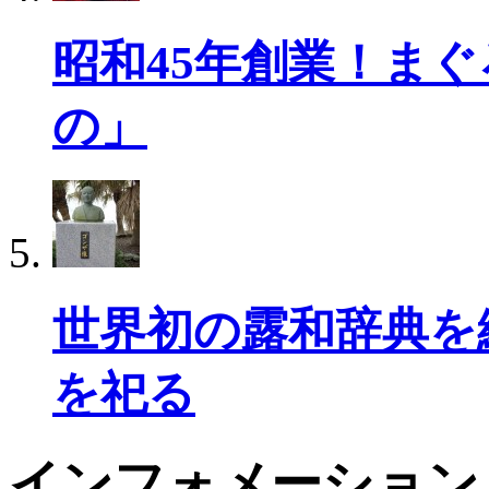
昭和45年創業！ま
の」
世界初の露和辞典を
を祀る
インフォメーション