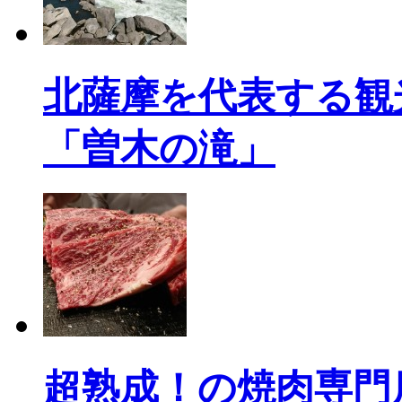
北薩摩を代表する観
「曽木の滝」
超熟成！の焼肉専門店「