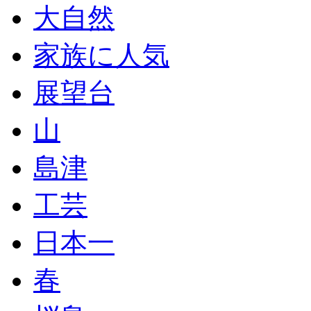
大自然
家族に人気
展望台
山
島津
工芸
日本一
春