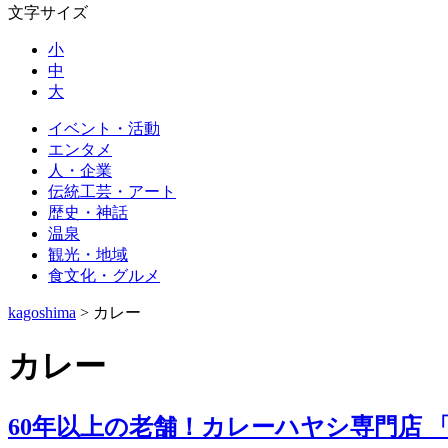
文字サイズ
小
中
大
イベント・活動
エンタメ
人・企業
伝統工芸・アート
歴史・神話
温泉
観光・地域
食文化・グルメ
kagoshima
>
カレー
カレー
60年以上の老舗！カレーハヤシ専門店 