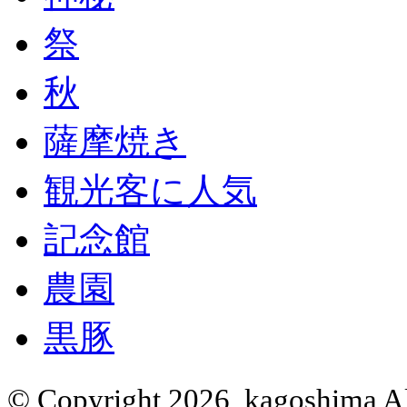
祭
秋
薩摩焼き
観光客に人気
記念館
農園
黒豚
© Copyright 2026, kagoshima Al