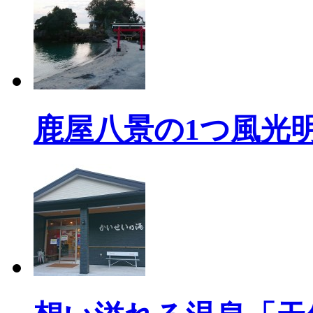
鹿屋八景の1つ風光