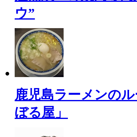
ウ”
鹿児島ラーメンのル
ぼる屋」