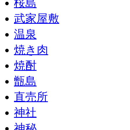
桜島
武家屋敷
温泉
焼き肉
焼酎
甑島
直売所
神社
神秘