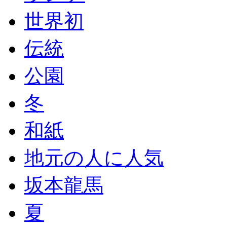
世界初
伝統
公園
冬
和紙
地元の人に人気
坂本龍馬
夏