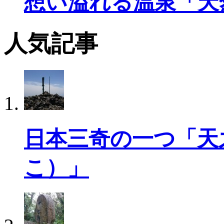
想い溢れる温泉「天
人気記事
日本三奇の一つ「天
こ）」