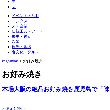
中
大
イベント・活動
エンタメ
人・企業
伝統工芸・アート
歴史・神話
温泉
観光・地域
食文化・グルメ
kagoshima
>
お好み焼き
お好み焼き
本場大阪の絶品お好み焼を鹿児島で「味
> 続きを読む