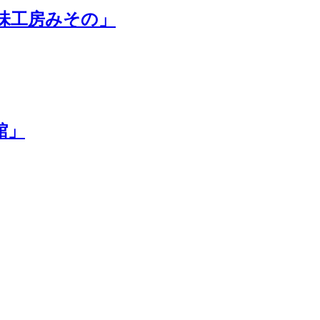
味工房みその」
館」