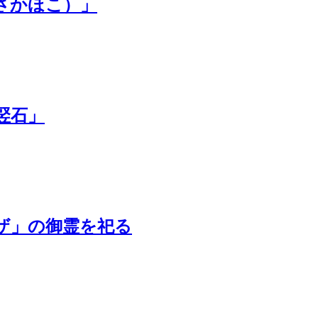
さかほこ）」
竪石」
ザ」の御霊を祀る