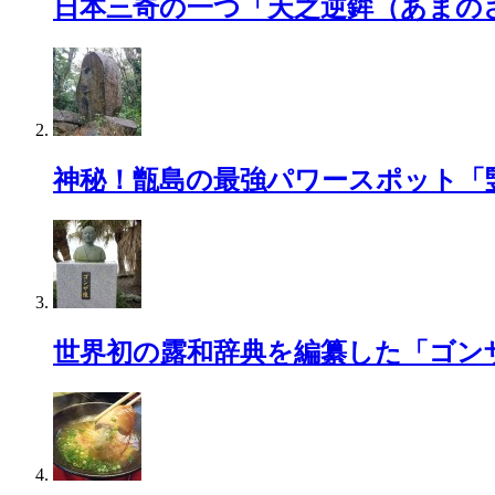
日本三奇の一つ「天之逆鉾（あまの
神秘！甑島の最強パワースポット「
世界初の露和辞典を編纂した「ゴン