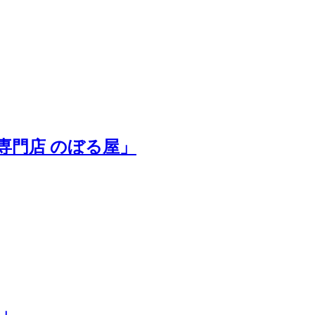
専門店 のぼる屋」
」