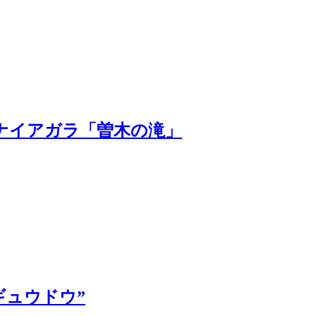
ナイアガラ「曽木の滝」
“ギュウドウ”