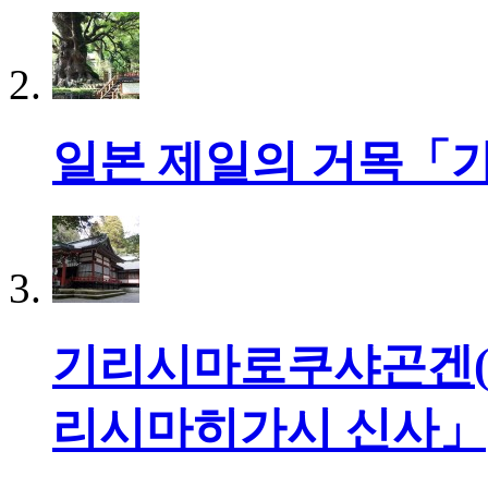
일본 제일의 거목「
기리시마로쿠샤곤겐(
리시마히가시 신사」