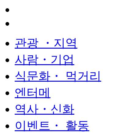
관광 ・지역
사람・기업
식문화・ 먹거리
엔터메
역사・신화
이벤트・ 활동