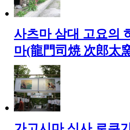
사츠마 삼대 고요의
마(龍門司焼 次郎太窯
가고시마 신사 로쿠