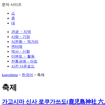
문자 사이즈
소
중
대
관광 ・지역
사람・기업
식문화・ 먹거리
엔터메
역사・신화
이벤트・ 활동
전통공예・아트
사진 다운로드
kagoshima
>
한국어
>
축제
축제
가고시마 신사 로쿠가쓰도(鹿児島神社 六