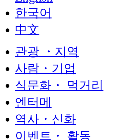
한국어
中文
관광 ・지역
사람・기업
식문화・ 먹거리
엔터메
역사・신화
이벤트・ 활동